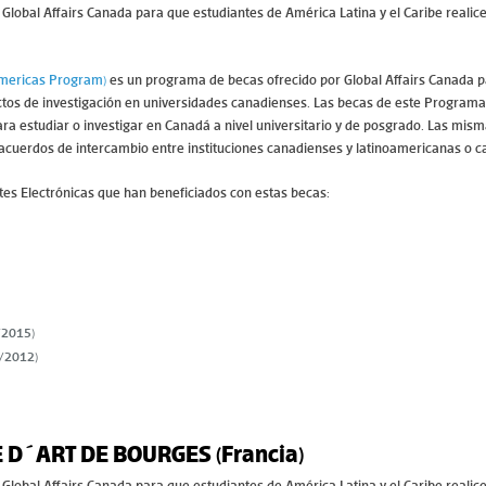
lobal Affairs Canada para que estudiantes de América Latina y el Caribe realic
Americas Program)
es un programa de becas ofrecido por Global Affairs Canada 
ectos de investigación en universidades canadienses. Las becas de este Programa
a estudiar o investigar en Canadá a nivel universitario y de posgrado. Las mism
 acuerdos de intercambio entre instituciones canadienses y latinoamericanas o c
tes Electrónicas que han beneficiados con estas becas:
/2015)
/2012)
 D´ART DE BOURGES (Francia)
lobal Affairs Canada para que estudiantes de América Latina y el Caribe realic